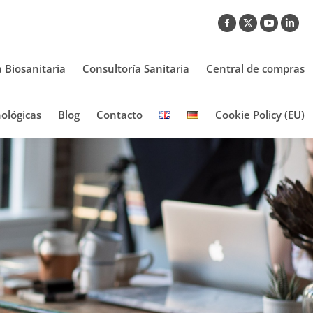
Facebook
X
YouTub
Link
page
page
page
pag
opens
opens
opens
ope
a Biosanitaria
Consultoría Sanitaria
Central de compras
in
in
in
in
new
new
new
new
ológicas
Blog
Contacto
Cookie Policy (EU)
window
window
window
win