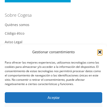
Sobre Cogesa
Quiénes somos
Código ético
Aviso Legal
Política de Cookies
Gestionar consentimiento
Política de Privacidad
Para ofrecer las mejores experiencias, utilizamos tecnologías como las
cookies para almacenar y/o acceder a la información del dispositivo. El
Política Integrada de Gestión
consentimiento de estas tecnologías nos permitirá procesar datos como
el comportamiento de navegación o las identificaciones únicas en este
Política de Calidad
sitio. No consentir o retirar el consentimiento, puede afectar
negativamente a ciertas características y funciones.
Canal Denuncias
Mas información del canal denuncias
Aceptar