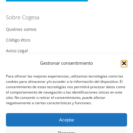
Sobre Cogesa
Quiénes somos
Código ético
Aviso Legal
Política de Cookies
Gestionar consentimiento
Política de Privacidad
Para ofrecer las mejores experiencias, utilizamos tecnologías como las
cookies para almacenar y/o acceder a la información del dispositivo. El
Política Integrada de Gestión
consentimiento de estas tecnologías nos permitirá procesar datos como
el comportamiento de navegación o las identificaciones únicas en este
Política de Calidad
sitio. No consentir o retirar el consentimiento, puede afectar
negativamente a ciertas características y funciones.
Canal Denuncias
Mas información del canal denuncias
Aceptar