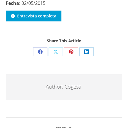
Fecha
: 02/05/2015
Entrevista completa
Share This Article
Share
Share
Share
Share
on
on
on
on
Facebook
X
Pinterest
LinkedIn
Author:
Cogesa
Post
navigation