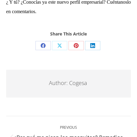
¿ Y tú? ¿Conocías ya este nuevo perfil empresarial? Cuéntanoslo
en comentarios.
Share This Article
Share
Share
Share
Share
on
on
on
on
Facebook
X
Pinterest
LinkedIn
Author:
Cogesa
Post
navigation
PREVIOUS