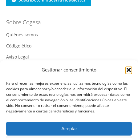
Sobre Cogesa
Quiénes somos
Código ético
Aviso Legal
Política de Cookies
Gestionar consentimiento
Política de Privacidad
Para ofrecer las mejores experiencias, utilizamos tecnologías como las
cookies para almacenar y/o acceder a la información del dispositivo. El
Política Integrada de Gestión
consentimiento de estas tecnologías nos permitirá procesar datos como
el comportamiento de navegación o las identificaciones únicas en este
Política de Calidad
sitio. No consentir o retirar el consentimiento, puede afectar
negativamente a ciertas características y funciones.
Canal Denuncias
Mas información del canal denuncias
Aceptar