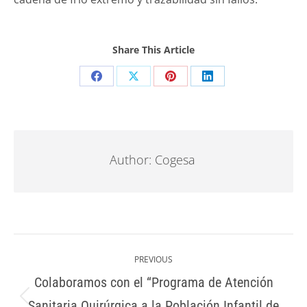
Share This Article
Share
Share
Share
Share
on
on
on
on
Facebook
X
Pinterest
LinkedIn
Author:
Cogesa
Post
navigation
PREVIOUS
Colaboramos con el “Programa de Atención
Sanitaria Quirúrgica a la Población Infantil de
Previous