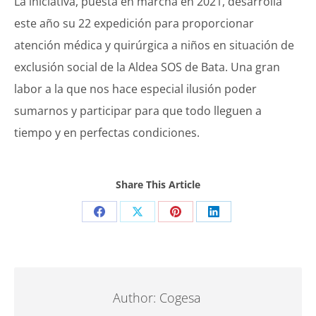
La iniciativa, puesta en marcha en 2021, desarrolla
este año su 22 expedición para proporcionar
atención médica y quirúrgica a niños en situación de
exclusión social de la Aldea SOS de Bata. Una gran
labor a la que nos hace especial ilusión poder
sumarnos y participar para que todo lleguen a
tiempo y en perfectas condiciones.
Share This Article
Share
Share
Share
Share
on
on
on
on
Facebook
X
Pinterest
LinkedIn
Author:
Cogesa