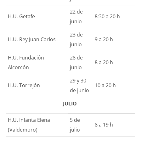
22 de
H.U. Getafe
8:30 a 20 h
junio
23 de
H.U. Rey Juan Carlos
9 a 20 h
junio
H.U. Fundación
28 de
8 a 20 h
Alcorcón
junio
29 y 30
H.U. Torrejón
10 a 20 h
de junio
J
ULIO
H.U. Infanta Elena
5 de
8 a 19 h
(Valdemoro)
julio