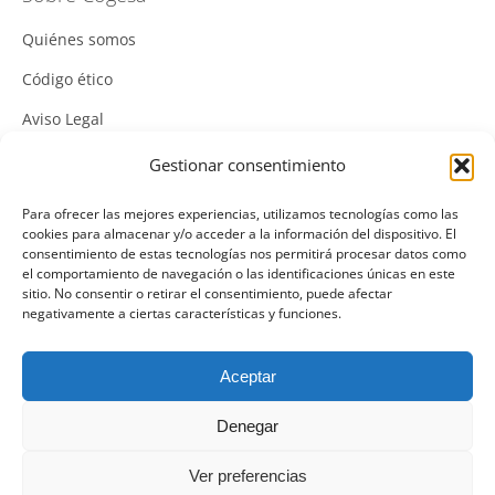
Quiénes somos
Código ético
Aviso Legal
Política de Cookies
Gestionar consentimiento
Política de Privacidad
Para ofrecer las mejores experiencias, utilizamos tecnologías como las
cookies para almacenar y/o acceder a la información del dispositivo. El
Política Integrada de Gestión
consentimiento de estas tecnologías nos permitirá procesar datos como
el comportamiento de navegación o las identificaciones únicas en este
Política de Calidad
sitio. No consentir o retirar el consentimiento, puede afectar
negativamente a ciertas características y funciones.
Canal Denuncias
Mas información del canal denuncias
Aceptar
Denegar
Ver preferencias