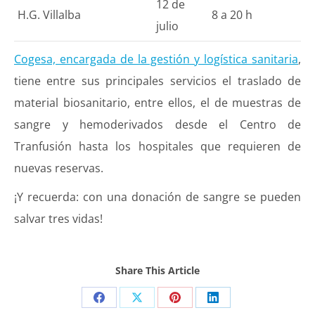
12 de
H.G. Villalba
8 a 20 h
julio
Cogesa, encargada de la gestión y logística sanitaria
,
tiene entre sus principales servicios el traslado de
material biosanitario, entre ellos, el de muestras de
sangre y hemoderivados desde el Centro de
Tranfusión hasta los hospitales que requieren de
nuevas reservas.
¡Y recuerda: con una donación de sangre se pueden
salvar tres vidas!
Share This Article
Share
Share
Share
Share