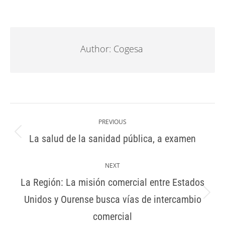
on
on
on
on
Facebook
X
Pinterest
LinkedIn
Author:
Cogesa
Post
navigation
PREVIOUS
La salud de la sanidad pública, a examen
Previous
post:
NEXT
La Región: La misión comercial entre Estados
Unidos y Ourense busca vías de intercambio
Next
post:
comercial