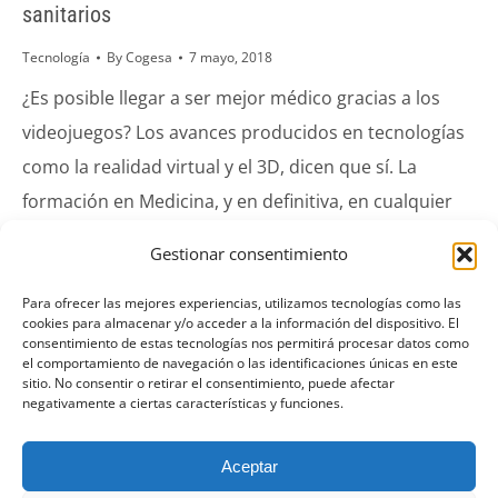
sanitarios
Tecnología
By
Cogesa
7 mayo, 2018
¿Es posible llegar a ser mejor médico gracias a los
videojuegos? Los avances producidos en tecnologías
como la realidad virtual y el 3D, dicen que sí. La
formación en Medicina, y en definitiva, en cualquier
otra rama del sector sanitario, es una de las más
Gestionar consentimiento
prestigiosas y que mayor dedicación requiere a la
hora de…
Para ofrecer las mejores experiencias, utilizamos tecnologías como las
cookies para almacenar y/o acceder a la información del dispositivo. El
consentimiento de estas tecnologías nos permitirá procesar datos como
el comportamiento de navegación o las identificaciones únicas en este
sitio. No consentir o retirar el consentimiento, puede afectar
negativamente a ciertas características y funciones.
1
2
3
4
→
Aceptar