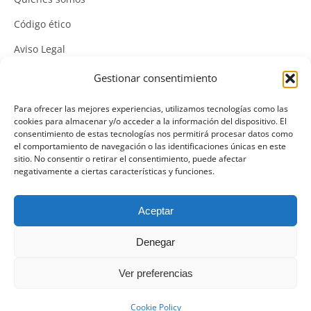
Código ético
Aviso Legal
Política de Cookies
Gestionar consentimiento
Política de Privacidad
Para ofrecer las mejores experiencias, utilizamos tecnologías como las
cookies para almacenar y/o acceder a la información del dispositivo. El
Política Integrada de Gestión
consentimiento de estas tecnologías nos permitirá procesar datos como
el comportamiento de navegación o las identificaciones únicas en este
Política de Calidad
sitio. No consentir o retirar el consentimiento, puede afectar
negativamente a ciertas características y funciones.
Canal Denuncias
Mas información del canal denuncias
Aceptar
Denegar
Ver preferencias
Cookie Policy