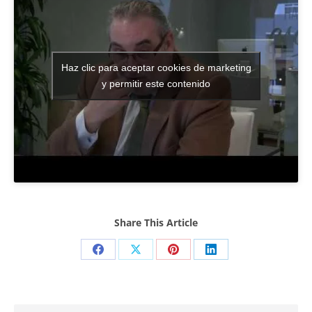
Haz clic para aceptar cookies de marketing
y permitir este contenido
Share This Article
Share
Share
Share
Share
on
on
on
on
Facebook
X
Pinterest
LinkedIn