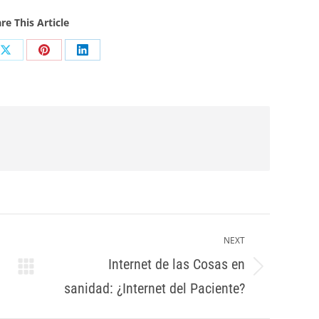
re This Article
Share
Share
Share
on
on
on
ook
X
Pinterest
LinkedIn
NEXT
Internet de las Cosas en
Next
sanidad: ¿Internet del Paciente?
post: