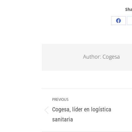
Sha
Share
on
Faceb
Author:
Cogesa
Post
navigation
PREVIOUS
Cogesa, líder en logística
Previous
sanitaria
post: