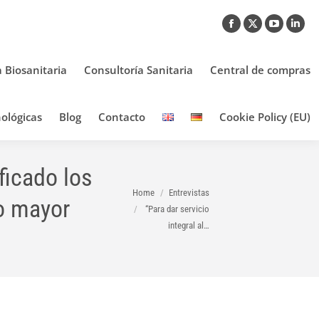
Facebook
X
YouTub
Link
page
page
page
pag
opens
opens
opens
ope
a Biosanitaria
Consultoría Sanitaria
Central de compras
in
in
in
in
new
new
new
new
ológicas
Blog
Contacto
Cookie Policy (EU)
window
window
window
win
ficado los
You are here:
Home
Entrevistas
do mayor
“Para dar servicio
integral al…