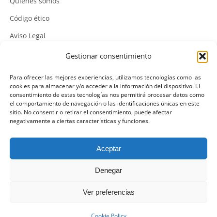
Quiénes somos
Código ético
Aviso Legal
Política de Cookies
Gestionar consentimiento
Política de Privacidad
Para ofrecer las mejores experiencias, utilizamos tecnologías como las
cookies para almacenar y/o acceder a la información del dispositivo. El
Política Integrada de Gestión
consentimiento de estas tecnologías nos permitirá procesar datos como
el comportamiento de navegación o las identificaciones únicas en este
Política de Calidad
sitio. No consentir o retirar el consentimiento, puede afectar
negativamente a ciertas características y funciones.
Canal Denuncias
Mas información del canal denuncias
Aceptar
Denegar
Ver preferencias
Cookie Policy