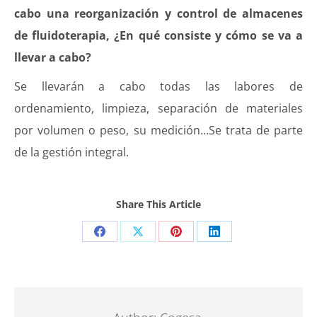
cabo una reorganización y control de almacenes
de fluidoterapia, ¿En qué consiste y cómo se va a
llevar a cabo?
Se llevarán a cabo todas las labores de
ordenamiento, limpieza, separación de materiales
por volumen o peso, su medición…Se trata de parte
de la gestión integral.
Share This Article
Share
Share
Share
Share
on
on
on
on
Facebook
X
Pinterest
LinkedIn