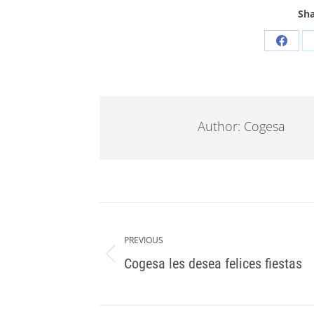
Sha
Share
on
Faceb
Author:
Cogesa
Post
navigation
PREVIOUS
Cogesa les desea felices fiestas
Previous
post: