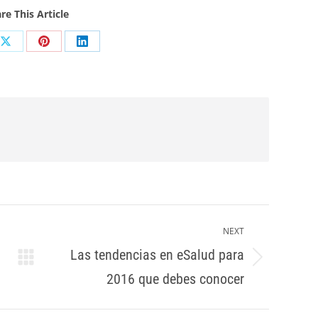
re This Article
Share
Share
Share
on
on
on
ook
X
Pinterest
LinkedIn
NEXT
Las tendencias en eSalud para
Next
2016 que debes conocer
post: