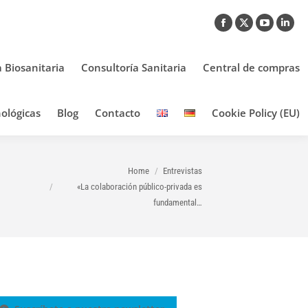
Facebook
X
YouTub
Link
page
page
page
pag
opens
opens
opens
ope
a Biosanitaria
Consultoría Sanitaria
Central de compras
in
in
in
in
new
new
new
new
ológicas
Blog
Contacto
Cookie Policy (EU)
window
window
window
win
You are here:
Home
Entrevistas
«La colaboración público-privada es
fundamental…