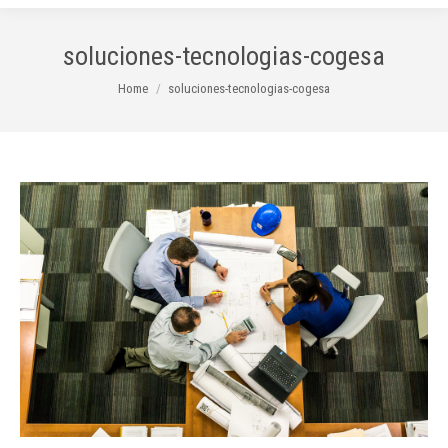
soluciones-tecnologias-cogesa
You are here:
Home
soluciones-tecnologias-cogesa