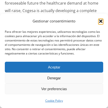
foreseeable future the healthcare demand at home
will raise, Cogesa is actually developing a complete
and integral program of these services,
allowing
Gestionar consentimiento
transport hiring and the nursering and medical
Para ofrecer las mejores experiencias, utilizamos tecnologías como las
staff by paying a fee.
cookies para almacenar y/o acceder a la información del dispositivo. El
consentimiento de estas tecnologías nos permitirá procesar datos como
el comportamiento de navegación o las identificaciones únicas en este
sitio. No consentir o retirar el consentimiento, puede afectar
negativamente a ciertas características y funciones.
Aceptar
Denegar
© 2017 Cogesa S.L. Todos los derechos reservados.
Ver preferencias
Cookie Policy