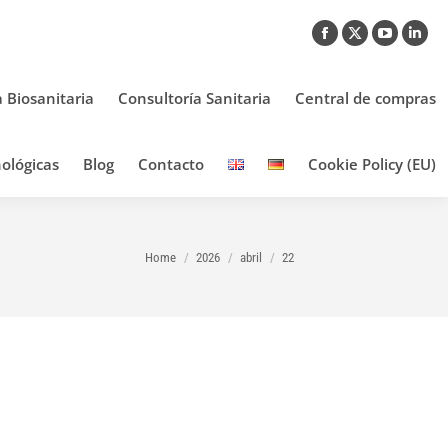
Facebook
X
YouTub
Link
page
page
page
pag
opens
opens
opens
ope
a Biosanitaria
Consultoría Sanitaria
Central de compras
in
in
in
in
new
new
new
new
ológicas
Blog
Contacto
Cookie Policy (EU)
window
window
window
win
You are here:
Home
2026
abril
22