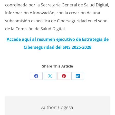
coordinada por la Secretaría General de Salud Digital,
Información e Innovación, con la creación de una
subcomisión específica de Ciberseguridad en el seno
de la Comisión de Salud Digital.
Accede aquí al resumen ejecutivo de Estrategia de
Ciberseguridad del SNS 2025-2028
Share This Article
Share
Share
Share
Share
on
on
on
on
Facebook
X
Pinterest
LinkedIn
Author:
Cogesa