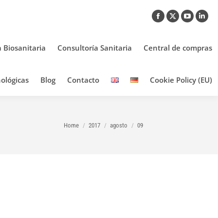
Facebook
X
YouTub
Link
page
page
page
pag
opens
opens
opens
ope
a Biosanitaria
Consultoría Sanitaria
Central de compras
in
in
in
in
new
new
new
new
ológicas
Blog
Contacto
Cookie Policy (EU)
window
window
window
win
You are here:
Home
2017
agosto
09