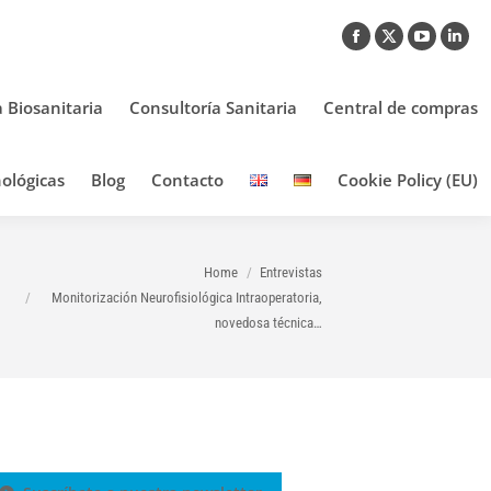
Facebook
X
YouTub
Link
page
page
page
pag
opens
opens
opens
ope
a Biosanitaria
Consultoría Sanitaria
Central de compras
in
in
in
in
new
new
new
new
ológicas
Blog
Contacto
Cookie Policy (EU)
window
window
window
win
You are here:
Home
Entrevistas
Monitorización Neurofisiológica Intraoperatoria,
novedosa técnica…