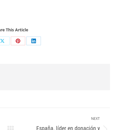
re This Article
Share
Share
Share
on
on
on
ook
X
Pinterest
LinkedIn
NEXT
España, líder en donación y