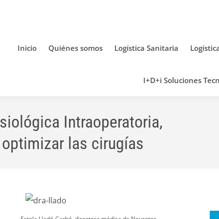
Inicio
Quiénes somos
Logística Sanitaria
Logístic
I+D+i Soluciones Tecn
siológica Intraoperatoria,
optimizar las cirugías
Estela Lladó-Carbó, directora médica de Neurotoc