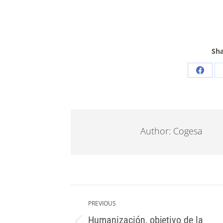
Sha
Share
on
Faceb
Author:
Cogesa
Post
navigation
PREVIOUS
Humanización, objetivo de la