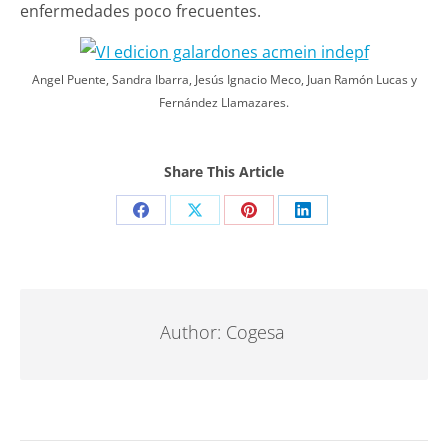
enfermedades poco frecuentes.
Angel Puente, Sandra Ibarra, Jesús Ignacio Meco, Juan Ramón Lucas y
Fernández Llamazares.
Share This Article
Share
Share
Share
Share
on
on
on
on
Facebook
X
Pinterest
LinkedIn
Author:
Cogesa