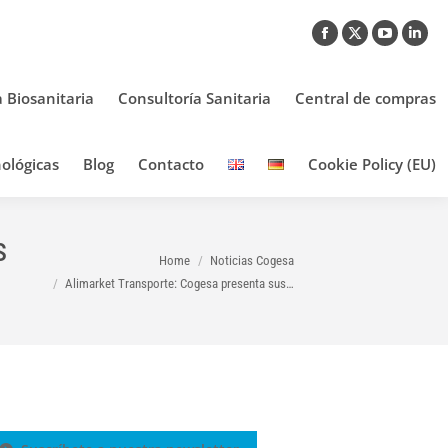
Facebook
X
YouTub
Link
page
page
page
pag
opens
opens
opens
ope
a Biosanitaria
Consultoría Sanitaria
Central de compras
in
in
in
in
new
new
new
new
ológicas
Blog
Contacto
Cookie Policy (EU)
window
window
window
win
s
You are here:
Home
Noticias Cogesa
Alimarket Transporte: Cogesa presenta sus…