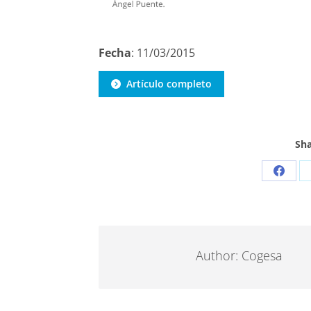
Fecha
: 11/03/2015
Artículo completo
Sha
Share
on
Faceb
Author:
Cogesa