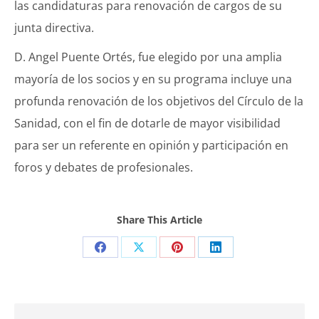
las candidaturas para renovación de cargos de su
junta directiva.
D. Angel Puente Ortés, fue elegido por una amplia
mayoría de los socios y en su programa incluye una
profunda renovación de los objetivos del Círculo de la
Sanidad, con el fin de dotarle de mayor visibilidad
para ser un referente en opinión y participación en
foros y debates de profesionales.
Share This Article
Share
Share
Share
Share
on
on
on
on
Facebook
X
Pinterest
LinkedIn