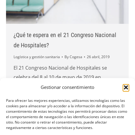
¿Qué te espera en el 21 Congreso Nacional
de Hospitales?
Logística y gestión sanitaria
By
Cogesa
26 abril, 2019
El 21 Congreso Nacional de Hospitales se
celebra del 8 al 10 de mayo de 2019 en
Santiago de Compostela. Se trata de una de las
Gestionar consentimiento
citas imprescindibles en el calendario de
Para ofrecer las mejores experiencias, utilizamos tecnologías como las
eventos de gestión sanitaria en Europa. Hoy te
cookies para almacenar y/o acceder a la información del dispositivo. El
consentimiento de estas tecnologías nos permitirá procesar datos como
explicamos cuáles serán los destacados que
el comportamiento de navegación o las identificaciones únicas en este
sitio. No consentir o retirar el consentimiento, puede afectar
encontrarás en esta jornada. Sigue leyendo.
negativamente a ciertas características y funciones.