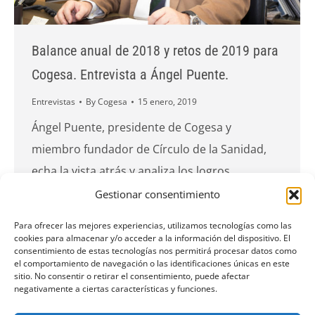
Balance anual de 2018 y retos de 2019 para
Cogesa. Entrevista a Ángel Puente.
Entrevistas
By
Cogesa
15 enero, 2019
Ángel Puente, presidente de Cogesa y
miembro fundador de Círculo de la Sanidad,
echa la vista atrás y analiza los logros
alcanzados en la empresa en 2018 así como los
Gestionar consentimiento
retos que la aguardan en el año que se inicia. A
Para ofrecer las mejores experiencias, utilizamos tecnologías como las
mayores, Puente realiza una radiografía del
cookies para almacenar y/o acceder a la información del dispositivo. El
consentimiento de estas tecnologías nos permitirá procesar datos como
sector sanitario español en la actualidad. Dale
el comportamiento de navegación o las identificaciones únicas en este
sitio. No consentir o retirar el consentimiento, puede afectar
al play para verla.
negativamente a ciertas características y funciones.