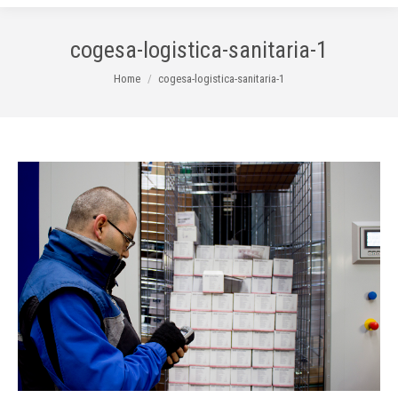
cogesa-logistica-sanitaria-1
You are here:
Home
cogesa-logistica-sanitaria-1