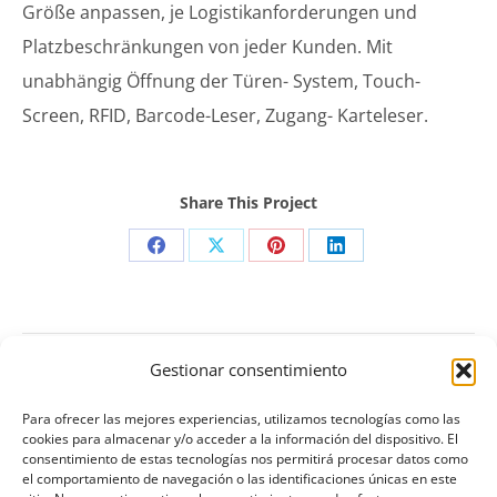
Größe anpassen, je Logistikanforderungen und
Platzbeschränkungen von jeder Kunden. Mit
unabhängig Öffnung der Türen- System, Touch-
Screen, RFID, Barcode-Leser, Zugang- Karteleser.
Share This Project
Teilen
Teilen
Teilen
Teilen
auf
auf
auf
auf
Facebook
X
Pinterest
LinkedIn
Project
navigation
Gestionar consentimiento
ZURÜCK
Gesundheit Material Management Unit
Previous
Para ofrecer las mejores experiencias, utilizamos tecnologías como las
cookies para almacenar y/o acceder a la información del dispositivo. El
project:
consentimiento de estas tecnologías nos permitirá procesar datos como
NÄCHSTES
el comportamiento de navegación o las identificaciones únicas en este