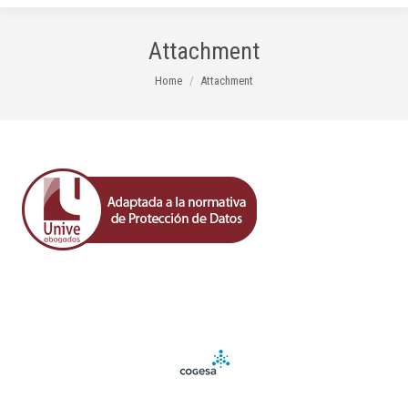
Attachment
You are here:
Home
Attachment