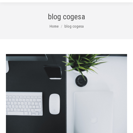
blog cogesa
You are here:
Home
blog cogesa