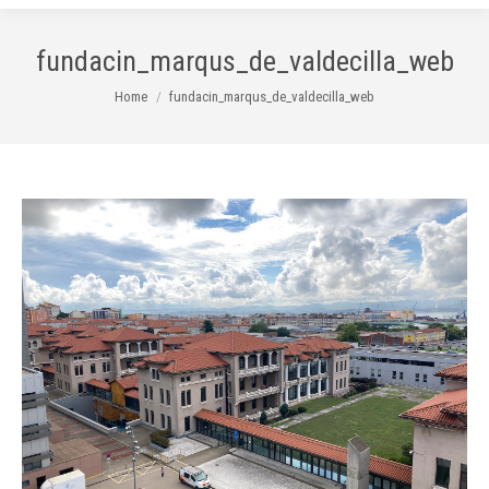
fundacin_marqus_de_valdecilla_web
You are here:
Home
fundacin_marqus_de_valdecilla_web