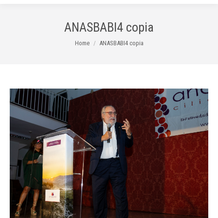
ANASBABI4 copia
You are here:
Home
ANASBABI4 copia