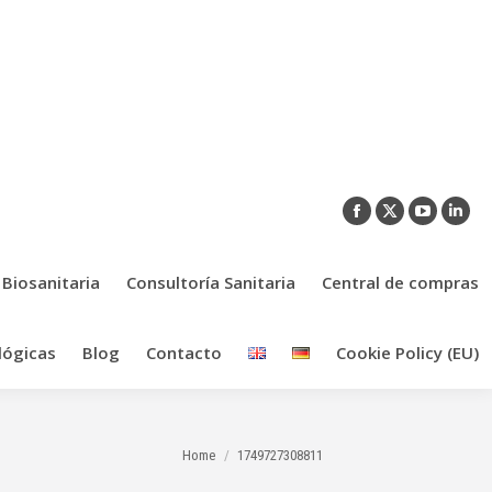
Facebook
X
YouTub
Link
page
page
page
pag
opens
opens
opens
ope
 Biosanitaria
Consultoría Sanitaria
Central de compras
in
in
in
in
new
new
new
new
lógicas
Blog
Contacto
Cookie Policy (EU)
window
window
window
win
You are here:
Home
1749727308811