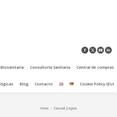
Facebook
X
YouTub
Link
page
page
page
pag
opens
opens
opens
ope
 Biosanitaria
Consultoría Sanitaria
Central de compras
in
in
in
in
new
new
new
new
lógicas
Blog
Contacto
Cookie Policy (EU)
window
window
window
win
You are here:
Home
Carrusel_Cogesa