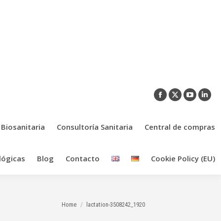
Facebook
X
YouTub
Link
page
page
page
pag
opens
opens
opens
ope
 Biosanitaria
Consultoría Sanitaria
Central de compras
in
in
in
in
new
new
new
new
lógicas
Blog
Contacto
Cookie Policy (EU)
window
window
window
win
You are here:
Home
lactation-3508242_1920