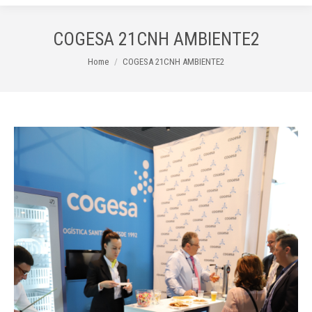
COGESA 21CNH AMBIENTE2
You are here:
Home
COGESA 21CNH AMBIENTE2