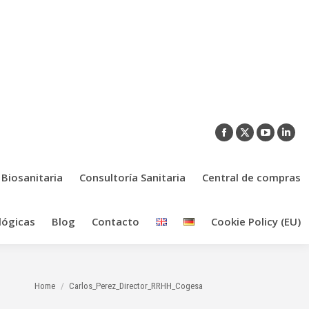
Facebook
X
YouTub
Link
page
page
page
pag
opens
opens
opens
ope
 Biosanitaria
Consultoría Sanitaria
Central de compras
in
in
in
in
new
new
new
new
lógicas
Blog
Contacto
Cookie Policy (EU)
window
window
window
win
You are here:
Home
Carlos_Perez_Director_RRHH_Cogesa