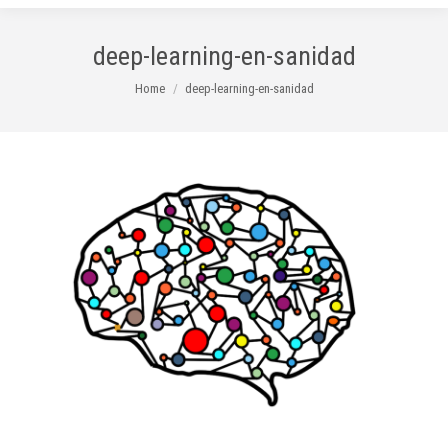
deep-learning-en-sanidad
You are here:
Home
deep-learning-en-sanidad