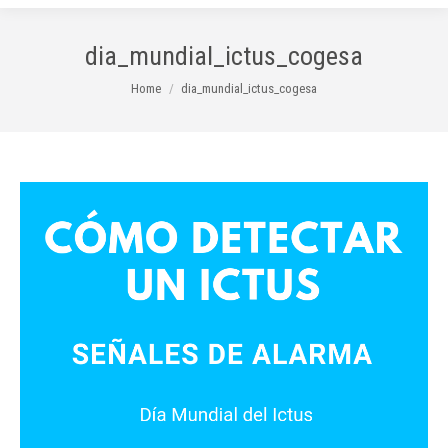
dia_mundial_ictus_cogesa
You are here:
Home
dia_mundial_ictus_cogesa