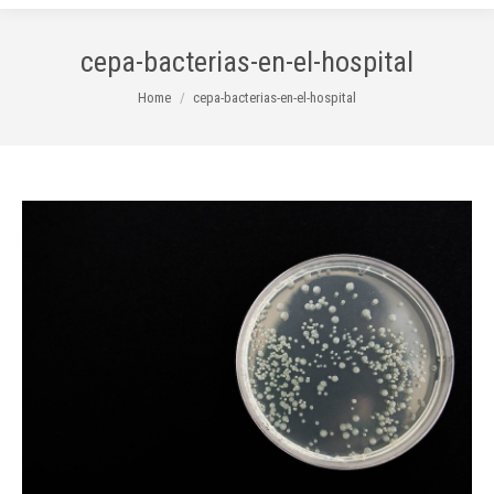
cepa-bacterias-en-el-hospital
You are here:
Home
cepa-bacterias-en-el-hospital