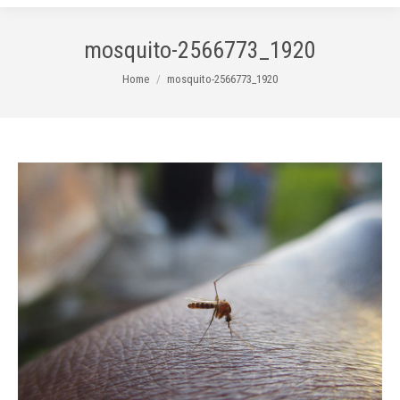
mosquito-2566773_1920
You are here:
Home
mosquito-2566773_1920