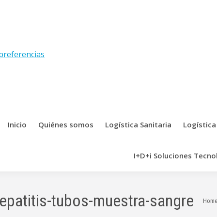
preferencias
Inicio
Quiénes somos
Logística Sanitaria
Logística
I+D+i Soluciones Tecno
hepatitis-tubos-muestra-sangre
You a
Hom