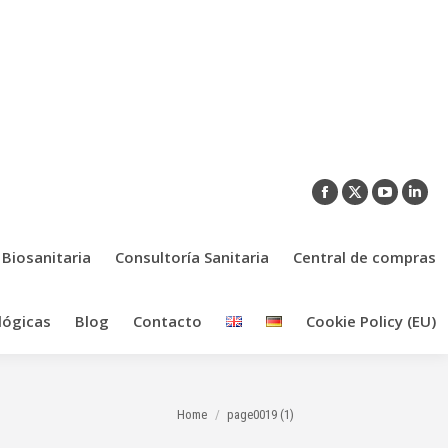
Facebook
X
YouTub
Link
page
page
page
pag
opens
opens
opens
ope
 Biosanitaria
Consultoría Sanitaria
Central de compras
in
in
in
in
new
new
new
new
lógicas
Blog
Contacto
Cookie Policy (EU)
window
window
window
win
You are here:
Home
page0019 (1)