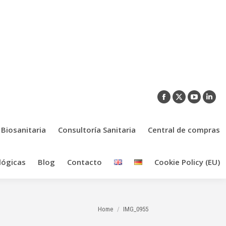
Facebook
X
YouTub
Link
page
page
page
pag
opens
opens
opens
ope
 Biosanitaria
Consultoría Sanitaria
Central de compras
in
in
in
in
new
new
new
new
lógicas
Blog
Contacto
Cookie Policy (EU)
window
window
window
win
You are here:
Home
IMG_0955