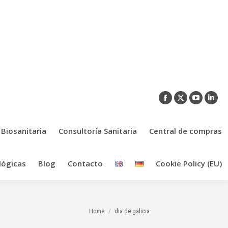
Facebook
X
YouTub
Link
page
page
page
pag
opens
opens
opens
ope
 Biosanitaria
Consultoría Sanitaria
Central de compras
in
in
in
in
new
new
new
new
lógicas
Blog
Contacto
Cookie Policy (EU)
window
window
window
win
You are here:
Home
dia de galicia