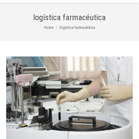
logística farmacéutica
You are here:
Home
logística farmacéutica