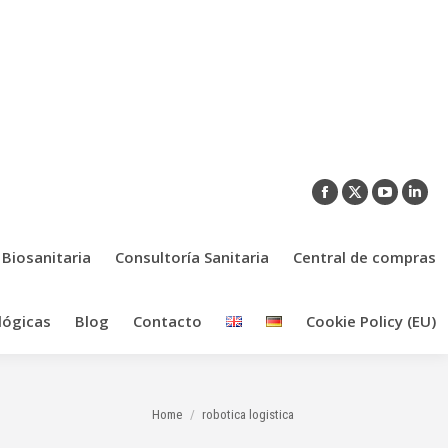
Facebook
X
YouTub
Link
page
page
page
pag
opens
opens
opens
ope
 Biosanitaria
Consultoría Sanitaria
Central de compras
in
in
in
in
new
new
new
new
lógicas
Blog
Contacto
Cookie Policy (EU)
window
window
window
win
You are here:
Home
robotica logistica