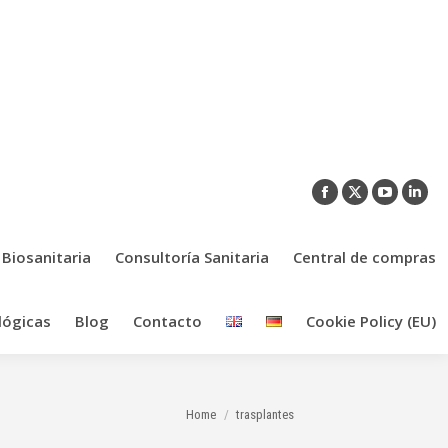
Facebook
X
YouTub
Link
page
page
page
pag
opens
opens
opens
ope
 Biosanitaria
Consultoría Sanitaria
Central de compras
in
in
in
in
new
new
new
new
lógicas
Blog
Contacto
Cookie Policy (EU)
window
window
window
win
You are here:
Home
trasplantes