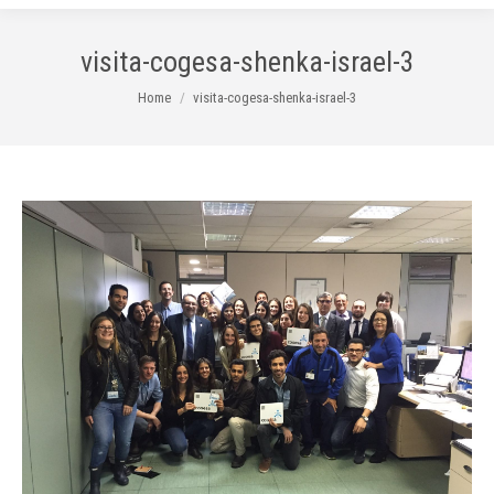
visita-cogesa-shenka-israel-3
You are here:
Home
visita-cogesa-shenka-israel-3