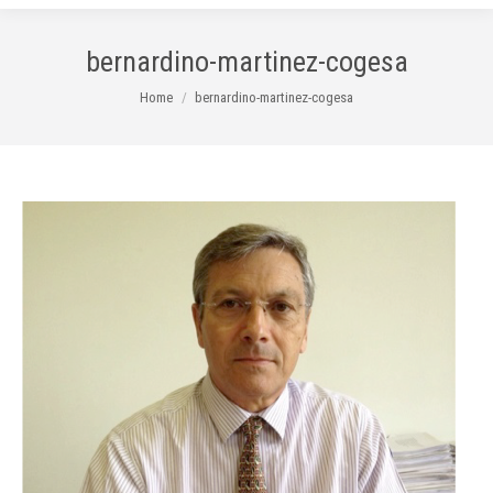
bernardino-martinez-cogesa
You are here:
Home
bernardino-martinez-cogesa