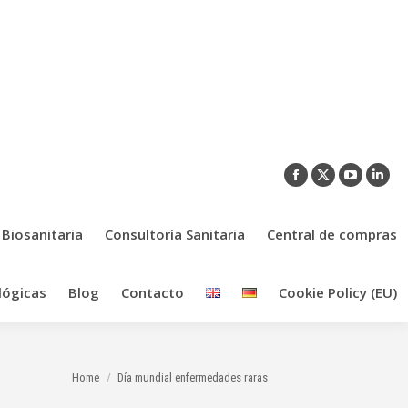
Facebook
X
YouTub
Link
page
page
page
pag
opens
opens
opens
ope
 Biosanitaria
Consultoría Sanitaria
Central de compras
in
in
in
in
new
new
new
new
lógicas
Blog
Contacto
Cookie Policy (EU)
window
window
window
win
You are here:
Home
Día mundial enfermedades raras