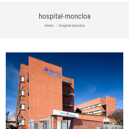
hospital-moncloa
You are here:
Home
hospital-moncloa